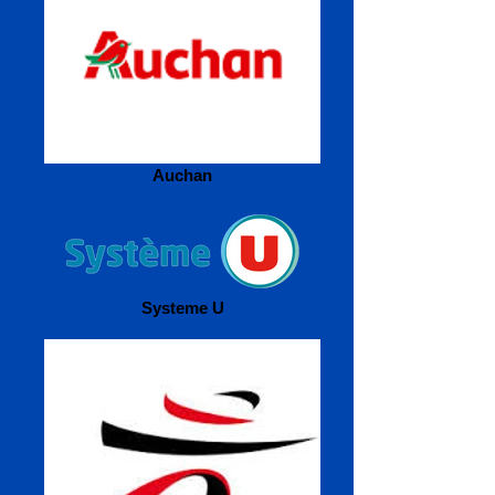
Auchan
Systeme U