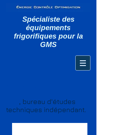
Spécialiste des
équipements
frigorifiques pour la
GMS
Clients
Eco
bureau d'études
,
techniques indépendant
.